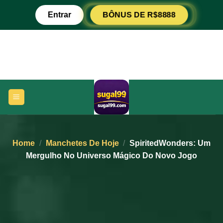
Ir
BÔNUS DE R$8888
Entrar
para
o
conteúdo
Home
/
Manchetes De Hoje
/
SpiritedWonders: Um
Mergulho No Universo Mágico Do Novo Jogo