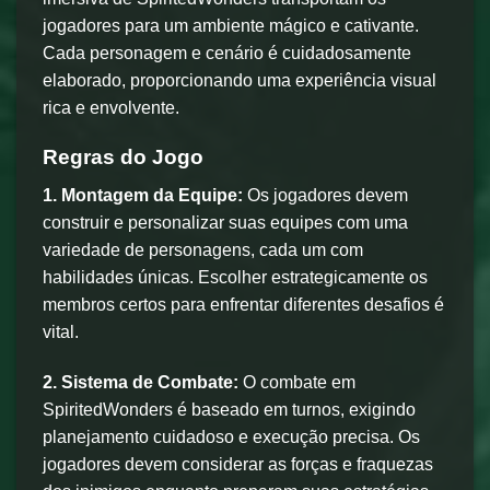
jogadores para um ambiente mágico e cativante.
Cada personagem e cenário é cuidadosamente
elaborado, proporcionando uma experiência visual
rica e envolvente.
Regras do Jogo
1. Montagem da Equipe:
Os jogadores devem
construir e personalizar suas equipes com uma
variedade de personagens, cada um com
habilidades únicas. Escolher estrategicamente os
membros certos para enfrentar diferentes desafios é
vital.
2. Sistema de Combate:
O combate em
SpiritedWonders é baseado em turnos, exigindo
planejamento cuidadoso e execução precisa. Os
jogadores devem considerar as forças e fraquezas