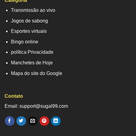
Categoria
Transmissão ao vivo
Jogos de sabong
Esportes virtuais
Bingo online
política Privacidade
Manchetes de Hoje
Mapa do site do Google
Contato
Email: support@sugal99.com