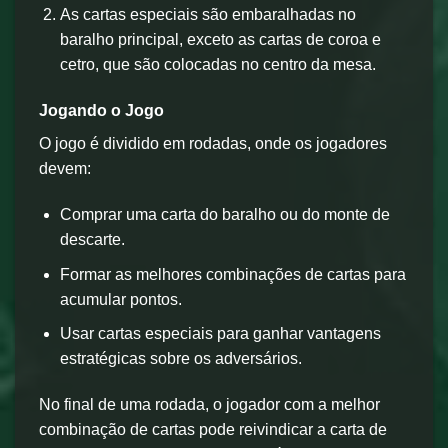
As cartas especiais são embaralhadas no
baralho principal, exceto as cartas de coroa e
cetro, que são colocadas no centro da mesa.
Jogando o Jogo
O jogo é dividido em rodadas, onde os jogadores
devem:
Comprar uma carta do baralho ou do monte de
descarte.
Formar as melhores combinações de cartas para
acumular pontos.
Usar cartas especiais para ganhar vantagens
estratégicas sobre os adversários.
No final de uma rodada, o jogador com a melhor
combinação de cartas pode reivindicar a carta de