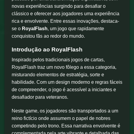
novas experiências surgindo para desafiar o
clássico e oferecer aos jogadores uma experiência
rica e envolvente. Entre essas inovações, destaca-
se o
RoyalFlash
, um jogo que rapidamente
conquistou fãs ao redor do mundo.
Introdução ao RoyalFlash
Inspirado pelos tradicionais jogos de cartas,
RoyalFlash traz um novo fôlego a essa categoria,
misturando elementos de estratégia, sorte e
habilidade. Com um design moderno e regras fáceis
de compreender, o jogo é acessível a iniciantes e
desafiador para veteranos.
Neste game, os jogadores são transportados a um
reino fictício onde assumem o papel de nobres
competindo pelo trono. Essa narrativa envolvente é
complementada pela arte vibrante e detalhada das