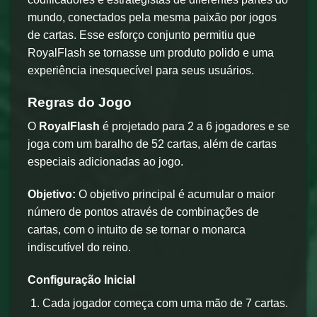
mundo, conectados pela mesma paixão por jogos
de cartas. Esse esforço conjunto permitiu que
RoyalFlash se tornasse um produto polido e uma
experiência inesquecível para seus usuários.
Regras do Jogo
O
RoyalFlash
é projetado para 2 a 6 jogadores e se
joga com um baralho de 52 cartas, além de cartas
especiais adicionadas ao jogo.
Objetivo:
O objetivo principal é acumular o maior
número de pontos através de combinações de
cartas, com o intuito de se tornar o monarca
indiscutível do reino.
Configuração Inicial
Cada jogador começa com uma mão de 7 cartas.