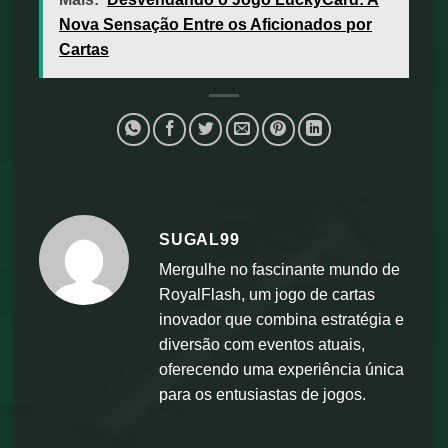
Nova Sensação Entre os Aficionados por
Cartas
SUGAL99
Mergulhe no fascinante mundo de
RoyalFlash, um jogo de cartas
inovador que combina estratégia e
diversão com eventos atuais,
oferecendo uma experiência única
para os entusiastas de jogos.