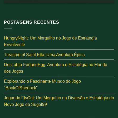
POSTAGENS RECENTES
HungryNight: Um Mergulho no Jogo de Estratégia
Envolvente
Treasure of Saint Ella: Uma Aventura Épica
Descubra FortuneEgg: Aventura e Estratégia no Mundo
dos Jogos
Explorando o Fascinante Mundo do Jogo
"BookOfSherlock"
Jogando FlyOut: Um Mergulho na Diversão e Estratégia do
Novo Jogo da Sugal99