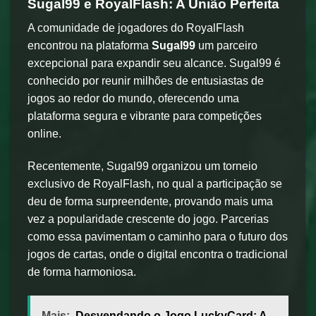
Sugal99 e RoyalFlash: A União Perfeita
A comunidade de jogadores do RoyalFlash
encontrou na plataforma
Sugal99
um parceiro
excepcional para expandir seu alcance. Sugal99 é
conhecido por reunir milhões de entusiastas de
jogos ao redor do mundo, oferecendo uma
plataforma segura e vibrante para competições
online.
Recentemente, Sugal99 organizou um torneio
exclusivo de RoyalFlash, no qual a participação se
deu de forma surpreendente, provando mais uma
vez a popularidade crescente do jogo. Parcerias
como essa pavimentam o caminho para o futuro dos
jogos de cartas, onde o digital encontra o tradicional
de forma harmoniosa.
Mais:
Desvendando o Jogo LuckyCard: A