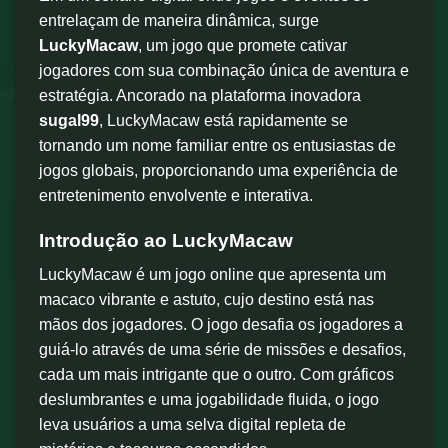
entrelaçam de maneira dinâmica, surge
LuckyMacaw
, um jogo que promete cativar
jogadores com sua combinação única de aventura e
estratégia. Ancorado na plataforma inovadora
sugal99
, LuckyMacaw está rapidamente se
tornando um nome familiar entre os entusiastas de
jogos globais, proporcionando uma experiência de
entretenimento envolvente e interativa.
Introdução ao LuckyMacaw
LuckyMacaw é um jogo online que apresenta um
macaco vibrante e astuto, cujo destino está nas
mãos dos jogadores. O jogo desafia os jogadores a
guiá-lo através de uma série de missões e desafios,
cada um mais intrigante que o outro. Com gráficos
deslumbrantes e uma jogabilidade fluida, o jogo
leva usuários a uma selva digital repleta de