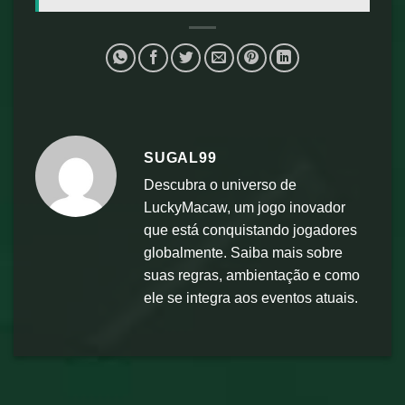
SUGAL99
Descubra o universo de
LuckyMacaw, um jogo inovador
que está conquistando jogadores
globalmente. Saiba mais sobre
suas regras, ambientação e como
ele se integra aos eventos atuais.