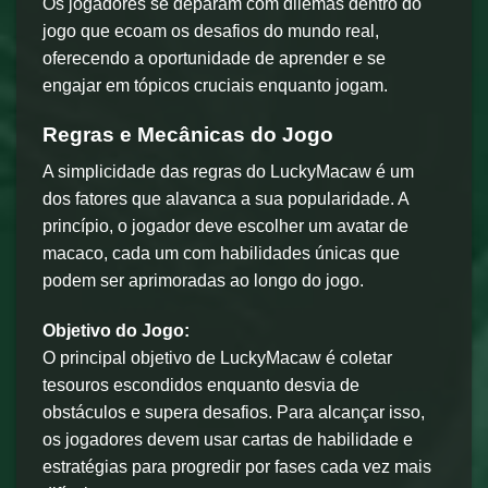
Os jogadores se deparam com dilemas dentro do
jogo que ecoam os desafios do mundo real,
oferecendo a oportunidade de aprender e se
engajar em tópicos cruciais enquanto jogam.
Regras e Mecânicas do Jogo
A simplicidade das regras do LuckyMacaw é um
dos fatores que alavanca a sua popularidade. A
princípio, o jogador deve escolher um avatar de
macaco, cada um com habilidades únicas que
podem ser aprimoradas ao longo do jogo.
Objetivo do Jogo:
O principal objetivo de LuckyMacaw é coletar
tesouros escondidos enquanto desvia de
obstáculos e supera desafios. Para alcançar isso,
os jogadores devem usar cartas de habilidade e
estratégias para progredir por fases cada vez mais