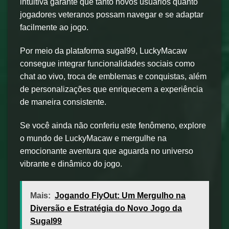
intuitiva garante que tanto novos usuários quanto
jogadores veteranos possam navegar e se adaptar
facilmente ao jogo.
Por meio da plataforma sugal99, LuckyMacaw
consegue integrar funcionalidades sociais como
chat ao vivo, troca de emblemas e conquistas, além
de personalizações que enriquecem a experiência
de maneira consistente.
Se você ainda não conferiu este fenômeno, explore
o mundo de LuckyMacaw e mergulhe na
emocionante aventura que aguarda no universo
vibrante e dinâmico do jogo.
Mais:
Jogando FlyOut: Um Mergulho na
Diversão e Estratégia do Novo Jogo da
Sugal99