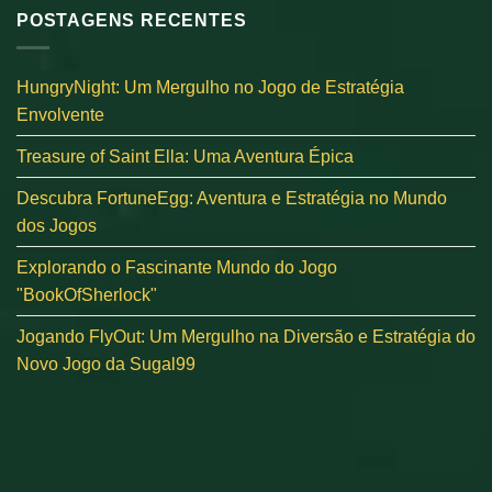
POSTAGENS RECENTES
HungryNight: Um Mergulho no Jogo de Estratégia
Envolvente
Treasure of Saint Ella: Uma Aventura Épica
Descubra FortuneEgg: Aventura e Estratégia no Mundo
dos Jogos
Explorando o Fascinante Mundo do Jogo
"BookOfSherlock"
Jogando FlyOut: Um Mergulho na Diversão e Estratégia do
Novo Jogo da Sugal99