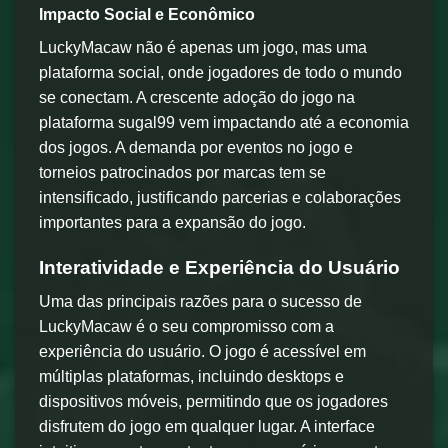
Impacto Social e Econômico
LuckyMacaw não é apenas um jogo, mas uma
plataforma social, onde jogadores de todo o mundo
se conectam. A crescente adoção do jogo na
plataforma sugal99 vem impactando até a economia
dos jogos. A demanda por eventos no jogo e
torneios patrocinados por marcas tem se
intensificado, justificando parcerias e colaborações
importantes para a expansão do jogo.
Interatividade e Experiência do Usuário
Uma das principais razões para o sucesso de
LuckyMacaw é o seu compromisso com a
experiência do usuário. O jogo é acessível em
múltiplas plataformas, incluindo desktops e
dispositivos móveis, permitindo que os jogadores
disfrutem do jogo em qualquer lugar. A interface