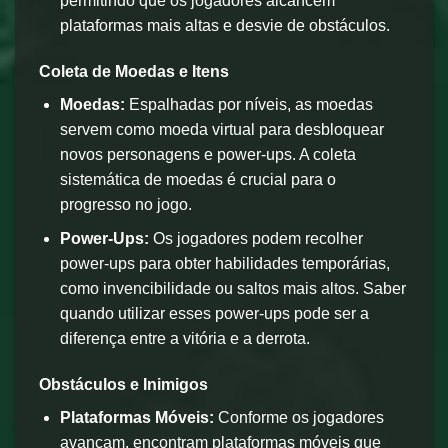
permitindo que os jogadores alcancem
plataformas mais altas e desvie de obstáculos.
Coleta de Moedas e Itens
Moedas:
Espalhadas por níveis, as moedas
servem como moeda virtual para desbloquear
novos personagens e power-ups. A coleta
sistemática de moedas é crucial para o
progresso no jogo.
Power-Ups:
Os jogadores podem recolher
power-ups para obter habilidades temporárias,
como invencibilidade ou saltos mais altos. Saber
quando utilizar esses power-ups pode ser a
diferença entre a vitória e a derrota.
Obstáculos e Inimigos
Plataformas Móveis:
Conforme os jogadores
avançam, encontram plataformas móveis que