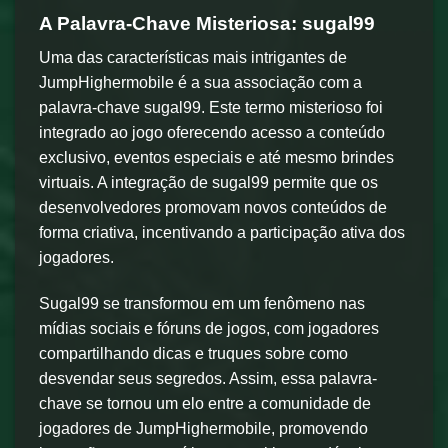
A Palavra-Chave Misteriosa: sugal99
Uma das características mais intrigantes de
JumpHighermobile é a sua associação com a
palavra-chave sugal99. Este termo misterioso foi
integrado ao jogo oferecendo acesso a conteúdo
exclusivo, eventos especiais e até mesmo brindes
virtuais. A integração de sugal99 permite que os
desenvolvedores promovam novos conteúdos de
forma criativa, incentivando a participação ativa dos
jogadores.
Sugal99 se transformou em um fenômeno nas
mídias sociais e fóruns de jogos, com jogadores
compartilhando dicas e truques sobre como
desvendar seus segredos. Assim, essa palavra-
chave se tornou um elo entre a comunidade de
jogadores de JumpHighermobile, promovendo