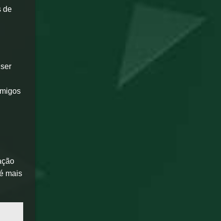
s de
 ser
amigos
nação
 é mais