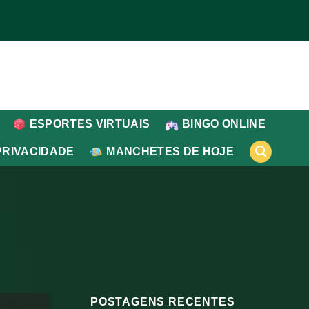
ESPORTES VIRTUAIS
BINGO ONLINE
PRIVACIDADE
MANCHETES DE HOJE
POSTAGENS RECENTES