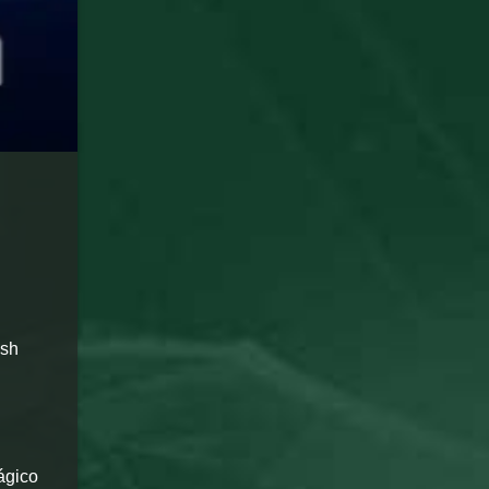
ash
ágico