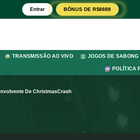
BÔNUS DE R$8888
Entrar
TRANSMISSÃO AO VIVO
JOGOS DE SABONG
POLÍTICA 
nvolvente De ChristmasCrash